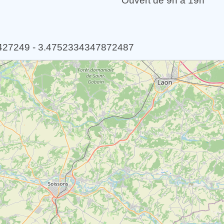
Ouvert de 9h à 19h
5427249 - 3.4752334347872487